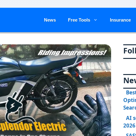
News
Free Tools
Insurance
Fol
Ne
Bes
Opti
Sear
AI 
2026
SAS