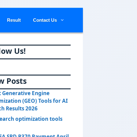
Result
Contact Us
low Us!
w Posts
t Generative Engine
mization (GEO) Tools for AI
ch Results 2026
search optimization tools
SA SRD R370 Payment April