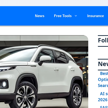
News
Free Tools
Insurance
Fol
Ne
Bes
Opti
Sear
AI 
2026
SAS