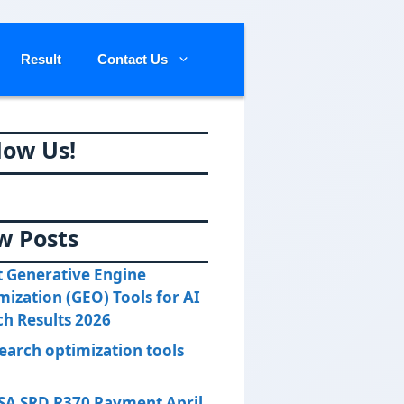
Result
Contact Us
low Us!
w Posts
t Generative Engine
mization (GEO) Tools for AI
ch Results 2026
search optimization tools
SA SRD R370 Payment April